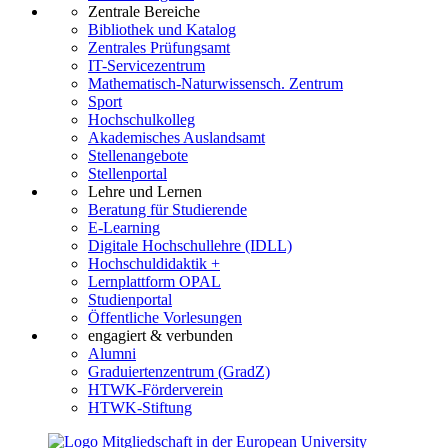
Zentrale Bereiche
Bibliothek und Katalog
Zentrales Prüfungsamt
IT-Servicezentrum
Mathematisch-Naturwissensch. Zentrum
Sport
Hochschulkolleg
Akademisches Auslandsamt
Stellenangebote
Stellenportal
Lehre und Lernen
Beratung für Studierende
E-Learning
Digitale Hochschullehre (IDLL)
Hochschuldidaktik +
Lernplattform OPAL
Studienportal
Öffentliche Vorlesungen
engagiert & verbunden
Alumni
Graduiertenzentrum (GradZ)
HTWK-Förderverein
HTWK-Stiftung