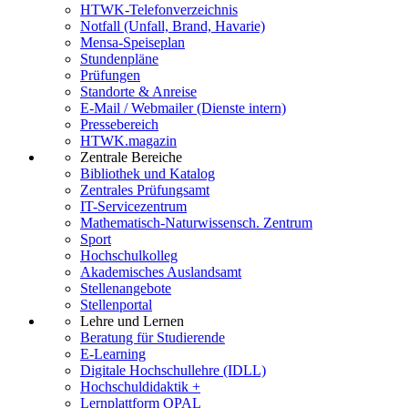
HTWK-Telefonverzeichnis
Notfall (Unfall, Brand, Havarie)
Mensa-Speiseplan
Stundenpläne
Prüfungen
Standorte & Anreise
E-Mail / Webmailer (Dienste intern)
Pressebereich
HTWK.magazin
Zentrale Bereiche
Bibliothek und Katalog
Zentrales Prüfungsamt
IT-Servicezentrum
Mathematisch-Naturwissensch. Zentrum
Sport
Hochschulkolleg
Akademisches Auslandsamt
Stellenangebote
Stellenportal
Lehre und Lernen
Beratung für Studierende
E-Learning
Digitale Hochschullehre (IDLL)
Hochschuldidaktik +
Lernplattform OPAL